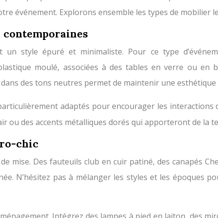
otre événement. Explorons ensemble les types de mobilier le
s contemporaines
nt un style épuré et minimaliste. Pour ce type d’événem
lastique moulé, associées à des tables en verre ou en 
 dans des tons neutres permet de maintenir une esthétique 
particulièrement adaptés pour encourager les interactions 
air ou des accents métalliques dorés qui apporteront de la t
ro-chic
 de mise. Des fauteuils club en cuir patiné, des canapés Che
e. N’hésitez pas à mélanger les styles et les époques pour
’aménagement. Intégrez des lampes à pied en laiton, des mir