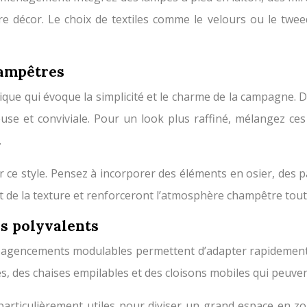
re décor. Le choix de textiles comme le velours ou le twe
hampêtres
ue qui évoque la simplicité et le charme de la campagne. De
se et conviviale. Pour un look plus raffiné, mélangez ces
.
ur ce style. Pensez à incorporer des éléments en osier, des 
t de la texture et renforceront l’atmosphère champêtre tout
s polyvalents
 Des agencements modulables permettent d’adapter rapidement 
es, des chaises empilables et des cloisons mobiles qui peuve
particulièrement utiles pour diviser un grand espace en zo