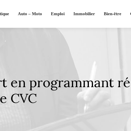
tique
Auto – Moto
Emploi
Immobilier
Bien-être
rt en programmant ré
re CVC