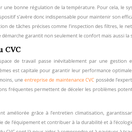
r une bonne régulation de la température. Pour cela, le sys
ispositif s’avère donc indispensable pour maintenir son effic
ion de tâches précises comme l’inspection des filtres, le net
le démarche garantit non seulement le confort mais aussi la 
du CVC
space de travail passe inévitablement par une gestion ef
èmes est capitale pour garantir leur performance optimale.
nmoins, une
entreprise de maintenance CVC
possède l’expert
ions fréquentes permettent de déceler les problèmes potenti
ement améliorée grâce à l’entretien climatisation, garanti
 de l’équipement et contribuer à la durabilité et à l’écolog
du CVC sont là pour aider à comprendre et à naviguer à trav